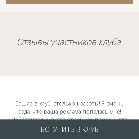
Отзывы участников клуба
Зашла в клуб, столько красоты! Я очень
рада, что ваша реклама попалась мне!
Действительно, это огромная помощь для
СММщика! Спасибо вам.
ВСТУПИТЬ В КЛУБ